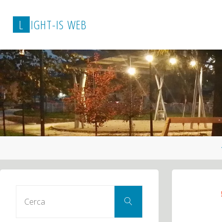
L
I
G
H
T
-
I
S
W
E
B
Cerca
Cerca
per: