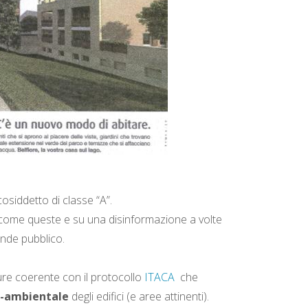
osiddetto di classe “A”.
bili come queste e su una disinformazione a volte
ande pubblico.
re coerente con il protocollo
ITACA
che
o-ambientale
degli edifici (e aree attinenti).