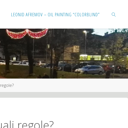
Salta
LEONID AFREMOV – OIL PAINTING “COLORBLIND”
al
contenuto
CERCA
 regole?
uali regole?