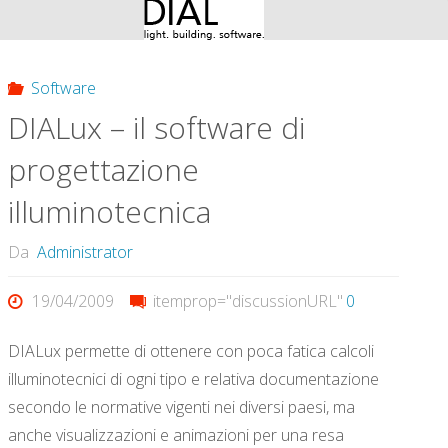
della
Luce"
Software
DIALux – il software di
progettazione
illuminotecnica
Da
Administrator
19/04/2009
itemprop="discussionURL"
0
DIALux permette di ottenere con poca fatica calcoli
illuminotecnici di ogni tipo e relativa documentazione
secondo le normative vigenti nei diversi paesi, ma
anche visualizzazioni e animazioni per una resa