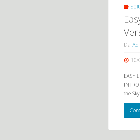
Sof
Eas
Ver
Da
Adm
10/
EASY LI
INTROD
the Sky
Cont