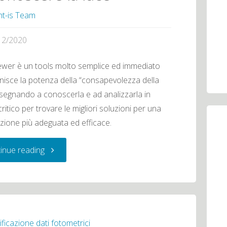
ht-is Team
12/2020
ewer è un tools molto semplice ed immediato
nisce la potenza della “consapevolezza della
nsegnando a conoscerla e ad analizzarla in
ritico per trovare le migliori soluzioni per una
azione più adeguata ed efficace.
"LDT
inue reading
Viewer:
Un
nuovo
ificazione dati fotometrici