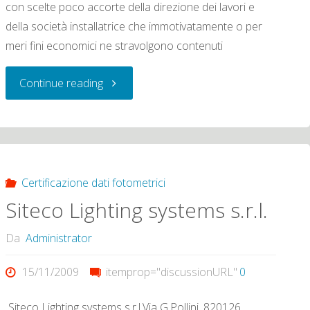
con scelte poco accorte della direzione dei lavori e
della società installatrice che immotivatamente o per
meri fini economici ne stravolgono contenuti
"Segnalazione
Continue reading
di
realizzazione
non
Certificazione dati fotometrici
Siteco Lighting systems s.r.l.
conforme
Da
Administrator
al
15/11/2009
itemprop="discussionURL"
0
progetto
Siteco Lighting systems s.r.l.Via G.Pollini, 820126