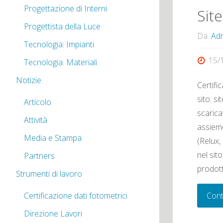
Progettazione di Interni
Sit
Progettista della Luce
Da
Adm
Tecnologia: Impianti
15/
Tecnologia: Materiali
Notizie
Certific
sito: si
Articolo
scarica
Attività
assieme
Media e Stampa
(Relux,
nel sit
Partners
prodott
Strumenti di lavoro
Certificazione dati fotometrici
Cont
Direzione Lavori