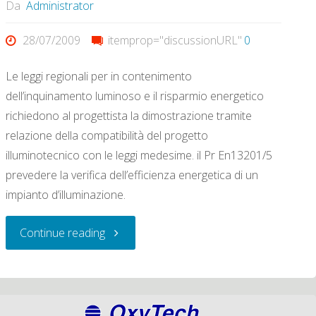
Da
Administrator
28/07/2009
itemprop="discussionURL"
0
Le leggi regionali per in contenimento
dell’inquinamento luminoso e il risparmio energetico
richiedono al progettista la dimostrazione tramite
relazione della compatibilità del progetto
illuminotecnico con le leggi medesime. il Pr En13201/5
prevedere la verifica dell’efficienza energetica di un
impianto d’illuminazione.
"Conformità
Continue reading
del
progetto