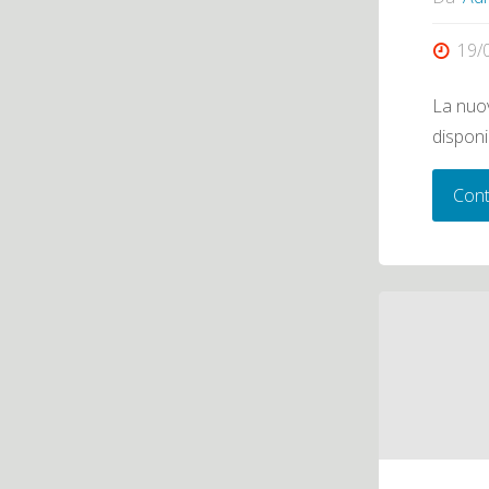
19/
La nuov
disponi
Cont