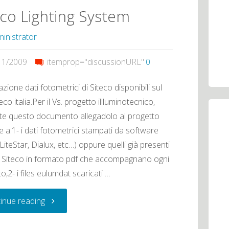
eco Lighting System
modo
inistrator
di
11/2009
itemprop="discussionURL"
0
conoscere
azione dati fotometrici di Siteco disponibili sul
la
teco italia.Per il Vs. progetto illluminotecnico,
te questo documento allegadolo al progetto
luce"
 a:1- i dati fotometrici stampati da software
 LiteStar, Dialux, etc…) oppure quelli già presenti
o Siteco in formato pdf che accompagnano ogni
o,2- i files eulumdat scaricati …
"Siteco
inue reading
Lighting