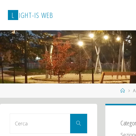
L
I
G
H
T
-
I
S
W
E
B
Hom
A
Cerca
Categor
Cerca
per:
Sezione