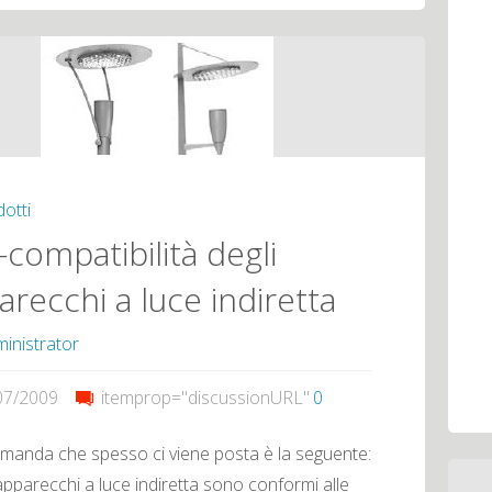
System"
otti
-compatibilità degli
arecchi a luce indiretta
inistrator
07/2009
itemprop="discussionURL"
0
manda che spesso ci viene posta è la seguente:
apparecchi a luce indiretta sono conformi alle