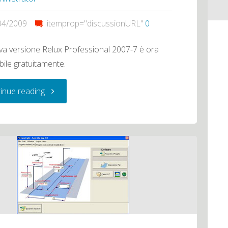
04/2009
itemprop="discussionURL"
0
a versione Relux Professional 2007-7 è ora
bile gratuitamente.
"Relux
inue reading
–
Software
di
simulazione
illuminotecnica"