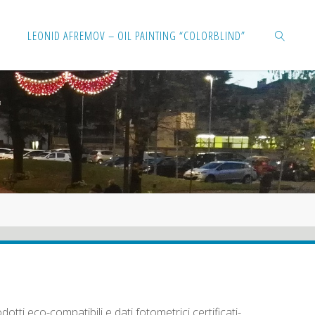
Salta
LEONID AFREMOV – OIL PAINTING “COLORBLIND”
al
contenuto
CERCA
tti eco-compatibili e dati fotometrici certificati-