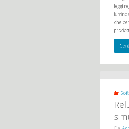
leggi r
luminos
che cer
prodott
Cont
Sof
Rel
sim
Da
Adm