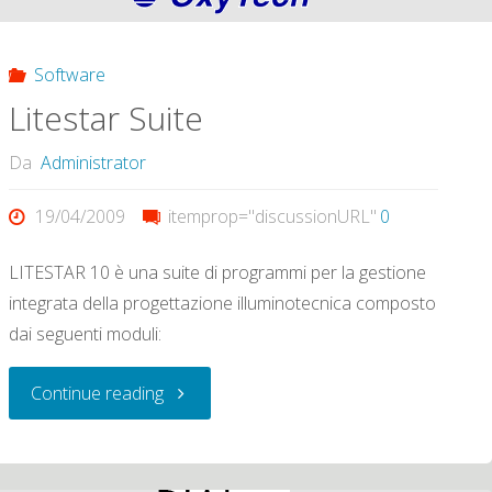
illuminotecnico:
Software
di
Litestar Suite
legge,
Da
Administrator
normativa,
19/04/2009
itemprop="discussionURL"
0
energetica
LITESTAR 10 è una suite di programmi per la gestione
e
integrata della progettazione illuminotecnica composto
dai seguenti moduli:
alla
"Litestar
Continue reading
Carta
Suite"
Etica