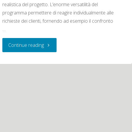
realistica del progetto. L’enorme versatilità del
programma permettere di reagire individualmente alle
richieste dei clienti, fornendo ad esempio il confronto
…
"DIALux
Continue reading
–
il
software
di
progettazione
illuminotecnica"