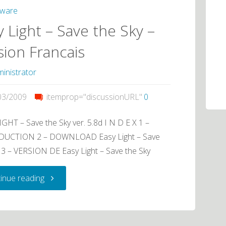
tware
y Light – Save the Sky –
sion Francais
inistrator
03/2009
itemprop="discussionURL"
0
GHT – Save the Sky ver. 5.8d I N D E X 1 –
UCTION 2 – DOWNLOAD Easy Light – Save
 3 – VERSION DE Easy Light – Save the Sky
"Easy
inue reading
Light
–