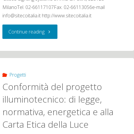
illuminotecnico"
MilanoTel. 02-66117107Fax. 02-66113056e-mail
info@sitecoitalia.it http://www.sitecoitalia.it
"Siteco
Continue reading
Lighting
systems
s.r.l."
Progetti
Conformità del progetto
illuminotecnico: di legge,
normativa, energetica e alla
Carta Etica della Luce