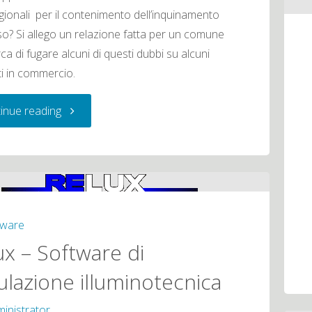
egionali per il contenimento dell’inquinamento
o? Si allego un relazione fatta per un comune
ca di fugare alcuni di questi dubbi su alcuni
i in commercio.
"Eco-
inue reading
compatibilità
degli
apparecchi
tware
a
ux – Software di
ulazione illuminotecnica
luce
inistrator
indiretta"