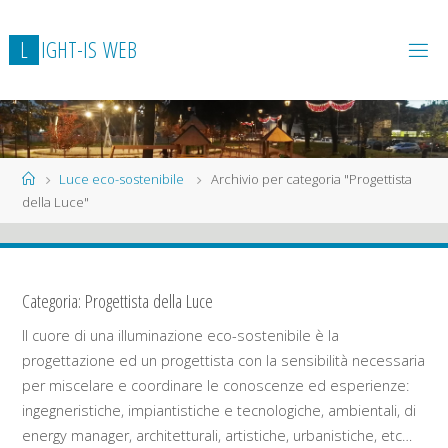
L
I
G
H
T
-
I
S
W
E
B
Home
Luce eco-sostenibile
Archivio per categoria "Progettista
della Luce"
Categoria:
Progettista della Luce
Il cuore di una illuminazione eco-sostenibile è la
progettazione ed un progettista con la sensibilità necessaria
per miscelare e coordinare le conoscenze ed esperienze:
ingegneristiche, impiantistiche e tecnologiche, ambientali, di
energy manager, architetturali, artistiche, urbanistiche, etc…