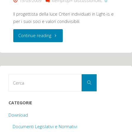
15/03/2009
itemprop="discussionURL"
0
Il progettista della luce Criteri individuati in Light-is e
per i suoi soci e valori condivisibili.
"Il
Continue reading
progettista
della
luce"
Cerca
Cerca
per:
CATEGORIE
Download
Documenti Legislativi e Normativi