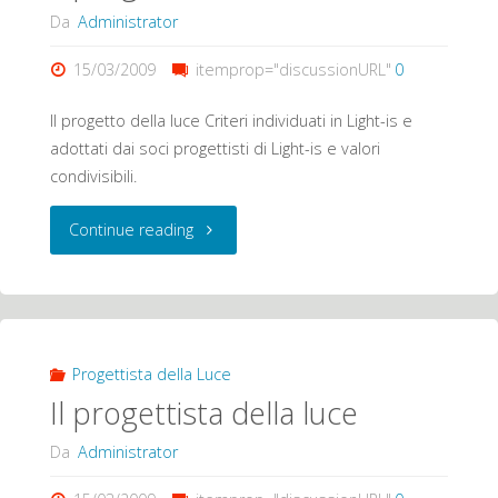
Da
Administrator
15/03/2009
itemprop="discussionURL"
0
Il progetto della luce Criteri individuati in Light-is e
adottati dai soci progettisti di Light-is e valori
condivisibili.
"Il
Continue reading
progetto
della
luce"
Progettista della Luce
Il progettista della luce
Da
Administrator