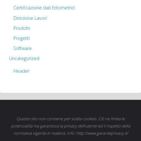
Certificazione dati fotometrici
Direzione Lavori
Prodotti
Progetti
Software
Uncategorized
Header
Questo sito non contiene per scelta cookies. Ciò ne limita le
potenzialità ma garantisce la privacy dell'utente ed il rispetto della
normativa vigente in materia. Info: http://www.garanteprivacy.it/