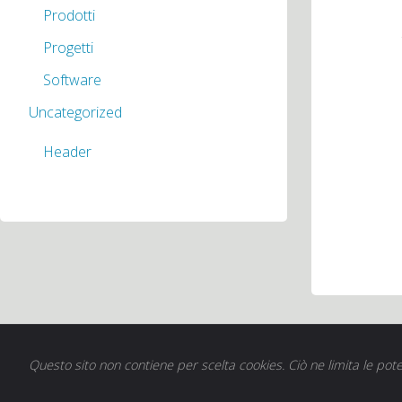
Prodotti
Progetti
Software
Uncategorized
Header
Questo sito non contiene per scelta cookies. Ciò ne limita le pote