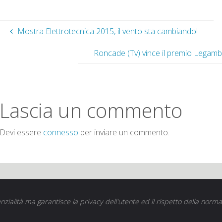
Mostra Elettrotecnica 2015, il vento sta cambiando!
Roncade (Tv) vince il premio Legamb
Lascia un commento
Devi essere
connesso
per inviare un commento.
nzialità ma garantisce la privacy dell'utente ed il rispetto della norma