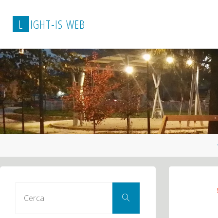
L
I
G
H
T
-
I
S
W
E
B
Cerca
Cerca
per: