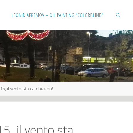
Salta
LEONID AFREMOV – OIL PAINTING “COLORBLIND”
al
contenuto
CERCA
15, il vento sta cambiando!
5, il vento sta