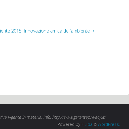
iente 2015: Innovazione amica dell’ambiente
tiva vigente in materia. Info: http://www.garanteprivacy.it/
Powered by
Fluida
&
WordPress.