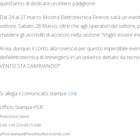
quest’anno di dedicare un intero padiglione.
Dal 24 al 27 marzo Mostra Elettrotecnica Firenze sarà un event
settore. Sabato 28 Marzo, oltre che agli operatori del settore, 
chiedere gli accrediti di accesso nella sezione “Voglio essere in
Al via, dunque, il conto alla rovescia per questo imperdibile even
dell’elettrotecnica di immergersi in un universo dettato da tecn
VENTO STA CAMBIANDO!”
Si allega il comunicato stampa:
Link
Ufficio Stampa HSR
Francesca Caloni
Cell. +39 329 68 15 648
ufficiostampa@headstudiorecords.com