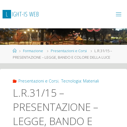
L
I
G
H
T
-
I
S
W
E
B
Home
Formazione
Presentazioni e Corsi
L.R.31/15 –
PRESENTAZIONE – LEGGE, BANDO E COLORE DELLA LUCE
Presentazioni e Corsi
,
Tecnologia: Materiali
L.R.31/15 –
PRESENTAZIONE –
LEGGE, BANDO E