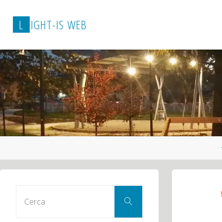
L
I
G
H
T
-
I
S
W
E
B
Cerca
Cerca
per: