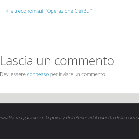
altreconomia.it: “Operazione CieliBui”
Lascia un commento
Devi essere
connesso
per inviare un commento.
nzialità ma garantisce la privacy dell'utente ed il rispetto della norma