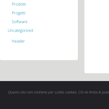
Prodotti
Progetti
Software
Uncategorized
Header
Questo sito non contiene per scelta cookies. Ciò ne limita le pote