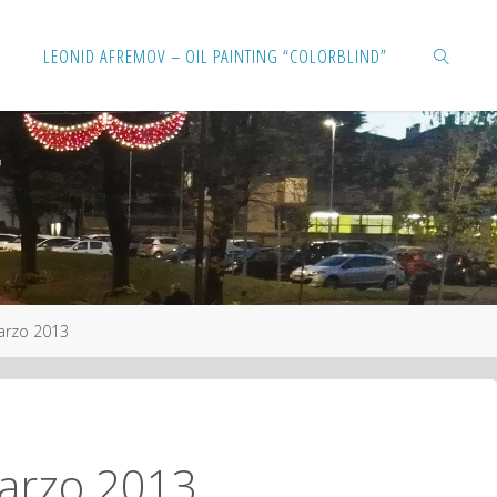
Salta
LEONID AFREMOV – OIL PAINTING “COLORBLIND”
al
contenuto
CERCA
Marzo 2013
Marzo 2013