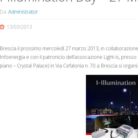
Da
Administrator
13/03/2013
Brescia il prossimo mercoledì 27 marzo 2013, in collaborazione c
Infoenergia e con il patronicio dell’assocazione Light-is, presso 
piano – Crystal Palace) in Via Cefalonia n. 70 a Brescia si organi