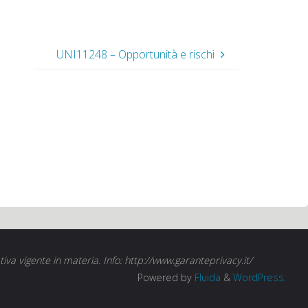
UNI11248 – Opportunità e rischi
tiva vigente in materia. Info: http://www.garanteprivacy.it/
Powered by
Fluida
&
WordPress.