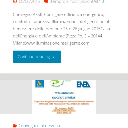
08/06/2015
itemprop="discussionURL"
0
Convegno ASSIL Coniugare efficienza energetica,
comfort e sicurezza: Illuminazione intelligente per il
benessere delle persone 25 e 26 giugno 2015Casa
dell’Energia e dell’Ambiente (P.zza Po, 3 – 20144
Milano)www.illuminazioneintelligente.com
"25-
Continue reading
26
giugno
ASSIL:
Coniugare
efficienza
Convegni e altri Eventi