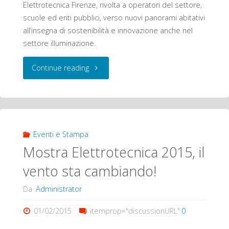
Elettrotecnica Firenze, rivolta a operatori del settore,
scuole ed enti pubblici, verso nuovi panorami abitativi
all’insegna di sostenibilità e innovazione anche nel
settore illuminazione.
"Mostra
Continue reading
Elettrotecnica
2015,
il
Eventi e Stampa
Mostra Elettrotecnica 2015, il
vento
vento sta cambiando!
sta
Da
Administrator
cambiando!"
01/02/2015
itemprop="discussionURL"
0