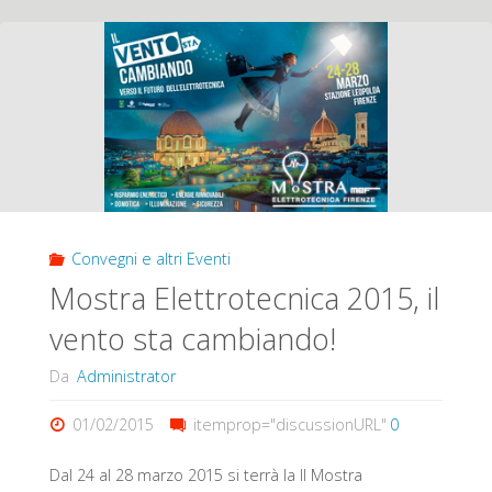
vince
il
premio
Legambiente
2015:
Convegni e altri Eventi
Innovazione
Mostra Elettrotecnica 2015, il
amica
vento sta cambiando!
dell’ambiente"
Da
Administrator
01/02/2015
itemprop="discussionURL"
0
Dal 24 al 28 marzo 2015 si terrà la II Mostra