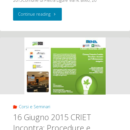
2015Comune di Pietra Ligure Via N. Bixio, 20
"18
Continue reading
GIUGNO
2015
Pietra
Ligure
–
Progetto
Lumière:
Corsi e Seminari
Risparmio
16 Giugno 2015 CRIET
Incontra: Procedure e
ed