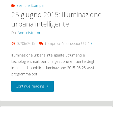
Illuminazione
Eventi e Stampa
25 giugno 2015: Illuminazione
intelligente
urbana intelligente
negli
Da
Administrator
edifici"
07/06/2015
itemprop="discussionURL"
0
Illuminazione urbana intelligente Strumenti e
tecnologie smart per una gestione efficiente degli
impianti di pubblica illuminazione 2015-06-25-assil-
programma.pdf
"25
Continue reading
giugno
2015: