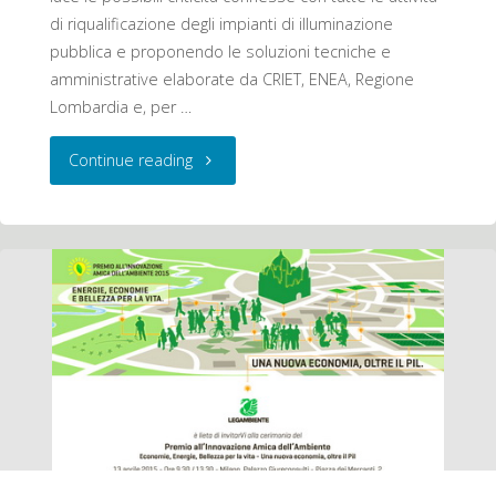
di riqualificazione degli impianti di illuminazione
nell’Illuminazio"
pubblica e proponendo le soluzioni tecniche e
amministrative elaborate da CRIET, ENEA, Regione
Lombardia e, per …
"CRIET
Continue reading
Incontra
2015
–
MILANO,
16
giugno
2015: