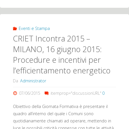
GIUGNO
2015
Pietra
Eventi e Stampa
CRIET Incontra 2015 –
Ligure
MILANO, 16 giugno 2015:
–
Procedure e incentivi per
Progetto
l’efficientamento energetico
Lumière:
Da
Administrator
Risparmio
07/06/2015
itemprop="discussionURL"
0
ed
Obiettivo della Giornata Formativa è presentare il
quadro all’interno del quale i Comuni sono
efficienza
quotidianamente chiamati ad operare, mettendo in
energetica
luce le possibili criticità connesse con tutte le attività