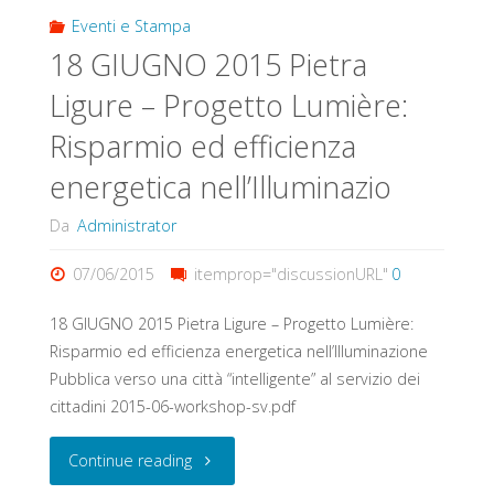
Illuminazione
Eventi e Stampa
18 GIUGNO 2015 Pietra
urbana
Ligure – Progetto Lumière:
intelligente"
Risparmio ed efficienza
energetica nell’Illuminazio
Da
Administrator
07/06/2015
itemprop="discussionURL"
0
18 GIUGNO 2015 Pietra Ligure – Progetto Lumière:
Risparmio ed efficienza energetica nell’Illuminazione
Pubblica verso una città “intelligente” al servizio dei
cittadini 2015-06-workshop-sv.pdf
"18
Continue reading