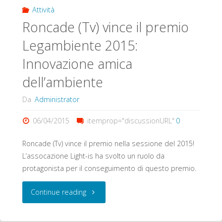
Attività
Procedure
Roncade (Tv) vince il premio
e
Legambiente 2015:
Innovazione amica
incentivi
dell’ambiente
per
Da
Administrator
l’efficientamento
06/04/2015
itemprop="discussionURL"
0
energetico"
Roncade (Tv) vince il premio nella sessione del 2015!
L’assocazione Light-is ha svolto un ruolo da
protagonista per il conseguimento di questo premio.
"Roncade
Continue reading
(Tv)