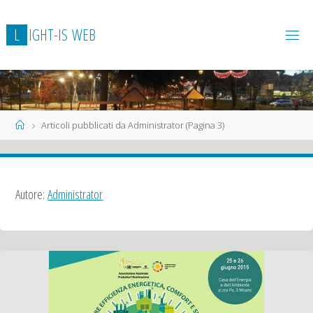
L
I
G
H
T
-
I
S
W
E
B
Home
Articoli pubblicati da Administrator
(Pagina 3)
Autore:
Administrator