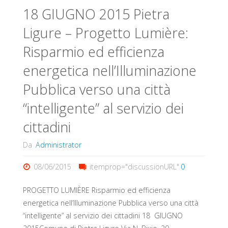
energetica,
18 GIUGNO 2015 Pietra
comfort
Ligure – Progetto Lumière:
Risparmio ed efficienza
e
energetica nell’Illuminazione
sicurezza:
Pubblica verso una città
Illuminazione
“intelligente” al servizio dei
intelligente
cittadini
per
Da
Administrator
il
08/06/2015
itemprop="discussionURL"
0
benessere
PROGETTO LUMIÈRE Risparmio ed efficienza
delle
energetica nell’Illuminazione Pubblica verso una città
“intelligente” al servizio dei cittadini 18 GIUGNO
persone"