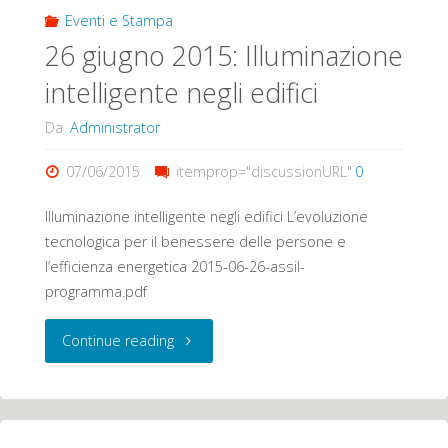
dei
CRIET
Eventi e Stampa
26 giugno 2015: Illuminazione
cittadini"
Incontra:
intelligente negli edifici
Procedure
Da
Administrator
e
07/06/2015
itemprop="discussionURL"
0
incentivi
Illuminazione intelligente negli edifici L’evoluzione
per
tecnologica per il benessere delle persone e
l’efficienza energetica 2015-06-26-assil-
l’efficientamento
programma.pdf
energetico"
"26
Continue reading
giugno
2015: