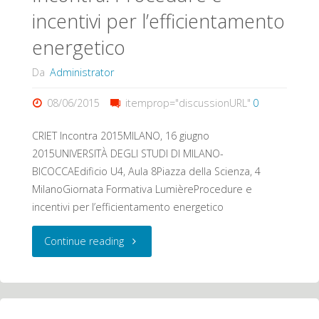
incentivi per l’efficientamento
efficienza
energetico
energetica
Da
Administrator
nell’Illuminazione
08/06/2015
itemprop="discussionURL"
0
Pubblica
CRIET Incontra 2015MILANO, 16 giugno
verso
2015UNIVERSITÀ DEGLI STUDI DI MILANO-
BICOCCAEdificio U4, Aula 8Piazza della Scienza, 4
una
MilanoGiornata Formativa LumièreProcedure e
città
incentivi per l’efficientamento energetico
“intelligente”
"16
Continue reading
al
Giugno
servizio
2015