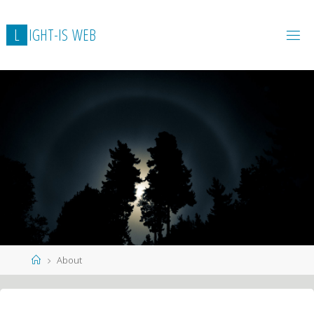
L
I
G
H
T
-
I
S
W
E
B
Home
About