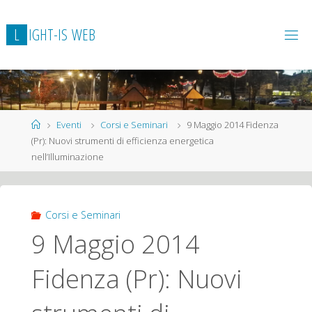
L
I
G
H
T
-
I
S
W
E
B
Home
Eventi
Corsi e Seminari
9 Maggio 2014 Fidenza
(Pr): Nuovi strumenti di efficienza energetica
nell’Illuminazione
Corsi e Seminari
9 Maggio 2014
Fidenza (Pr): Nuovi