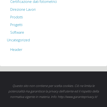
Certificazione dati fotometrici
Direzione Lavori
Prodotti
Progetti
Software
Uncategorized
Header
Questo sito non contiene per scelta cookies. Ciò ne limita le
potenzialità ma garantisce la privacy dell'utente ed il rispetto della
normativa vigente in materia. Info: http://www.garanteprivacy.it/