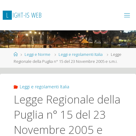
L
I
G
H
T
-
I
S
W
E
B
Home
Leggi e Norme
Leggi e regolamenti Italia
Legge
Regionale della Puglia n° 15 del 23 Novembre 2005 e s.m.i.
Leggi e regolamenti Italia
Legge Regionale della
Puglia n° 15 del 23
Novembre 2005 e