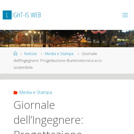
L
I
G
H
T
-
I
S
W
E
B
Home
Notizie
Media e Stampa
Giornale
dell’Ingegnere: Progettazione illuminotecnica eco-
sostenibile
Media e Stampa
Giornale
dell’Ingegnere: