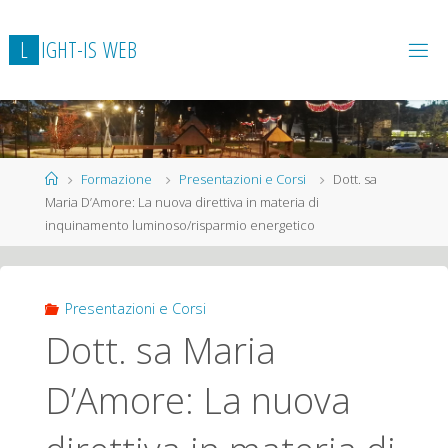
L
I
G
H
T
-
I
S
W
E
B
Home
Formazione
Presentazioni e Corsi
Dott. sa
Maria D’Amore: La nuova direttiva in materia di
inquinamento luminoso/risparmio energetico
Presentazioni e Corsi
Dott. sa Maria
D’Amore: La nuova