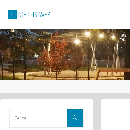
L
I
G
H
T
-
I
S
W
E
B
Cerca
Cerca
per: