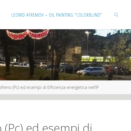
Salta
LEONID AFREMOV – OIL PAINTING “COLORBLIND”
al
contenuto
CERCA
freno (Pc) ed esempi di Efficienza energetica nell’IP
 (Pc) ed esempi di