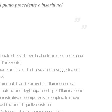
l punto precedente e inseriti nel
ciale che si disperda al di fuori delle aree a cui
ll’orizzonte;
one artificiale diretta su aree o soggetti a cui
re;
omunali, tramite progettisti illuminotecnica
manutenzione degli apparecchi per l’illuminazione
amministrativo di competenza, disciplina le nuove
stituzione di quelle esistenti;
/o luogo adibiti in maniera specifica