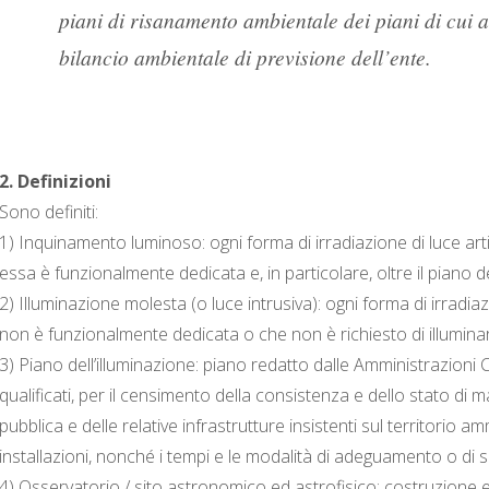
piani di risanamento ambientale dei piani di cui a
bilancio ambientale di previsione dell’ente.
2. Definizioni
Sono definiti:
1) Inquinamento luminoso: ogni forma di irradiazione di luce artifi
essa è funzionalmente dedicata e, in particolare, oltre il piano de
2) Illuminazione molesta (o luce intrusiva): ogni forma di irradiazi
non è funzionalmente dedicata o che non è richiesto di illumina
3) Piano dell’illuminazione: piano redatto dalle Amministrazioni C
qualificati, per il censimento della consistenza e dello stato di 
pubblica e delle relative infrastrutture insistenti sul territorio 
installazioni, nonché i tempi e le modalità di adeguamento o di so
4) Osservatorio / sito astronomico ed astrofisico: costruzione e