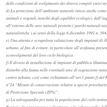
delle condizioni di svolgimento dei diversi compiti visivi neg
d) La protezione dell’ambiente naturale inteso anche come te
animali e vegetali, nonché degli equilibri ecologici, dall’i
all’esterno delle aree naturali protette ( parchi naturali na
naturalistiche ) ai sensi della legge 6 dicembre 1991 n. 394
e) Una attenta e scrupolosa valutazione degli impianti di i
urbano, al fine di evitare, in particolare all’avifauna prese
sconvolgimenti del loro ciclo biologico.
f) Il divieto di installazione di impianti di pubblica illum
disturbo alla fauna nelle eventuali aree di vegetazione natur
centro urbano, così come richiamato all’art.1 punto f) de
n°24 “Misure di conservazione relative a specie prioritar
di Protezione Speciale (ZPS)”.
g) La salvaguardia per tutta la popolazione del cielo nottu
Regione da conservare e valorizzare, e la salvaguardia della