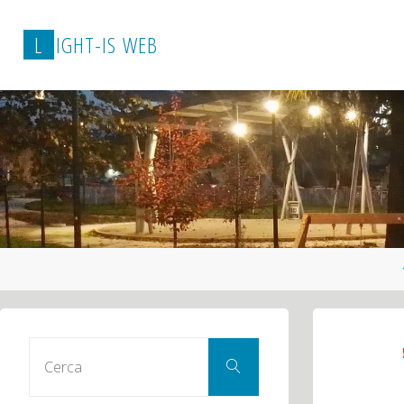
L
I
G
H
T
-
I
S
W
E
B
Cerca
Cerca
per: