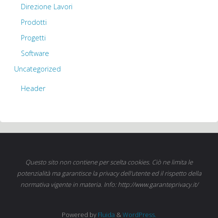
Direzione Lavori
Prodotti
Progetti
Software
Uncategorized
Header
Questo sito non contiene per scelta cookies. Ciò ne limita le
potenzialità ma garantisce la privacy dell'utente ed il rispetto della
normativa vigente in materia. Info: http://www.garanteprivacy.it/
Powered by
Fluida
&
WordPress.