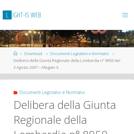
L
I
G
H
T
-
I
S
W
E
B
Home
Download
Documenti Legislativi e Normativi
Delibera della Giunta Regionale della Lombardia n° 8950 del
3 Agosto 2007 – Allegato 6
Documenti Legislativi e Normativi
Delibera della Giunta
Regionale della