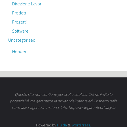
Direzione Lavori
Prodotti
Progetti
Software
Uncategorized
Header
Questo sito non contiene per scelta cookies. Ciò ne limita le
potenzialità ma garantisce la privacy dell'utente ed il rispetto della
normativa vigente in materia. Info: http://www.garanteprivacy.it/
Powered by
Fluida
&
WordPress.