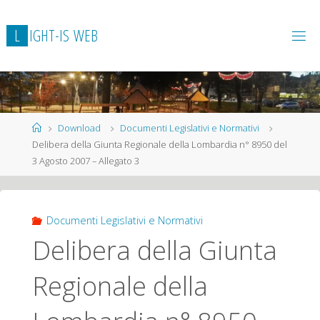
L
I
G
H
T
-
I
S
W
E
B
Home
Download
Documenti Legislativi e Normativi
Delibera della Giunta Regionale della Lombardia n° 8950 del
3 Agosto 2007 – Allegato 3
Documenti Legislativi e Normativi
Delibera della Giunta
Regionale della