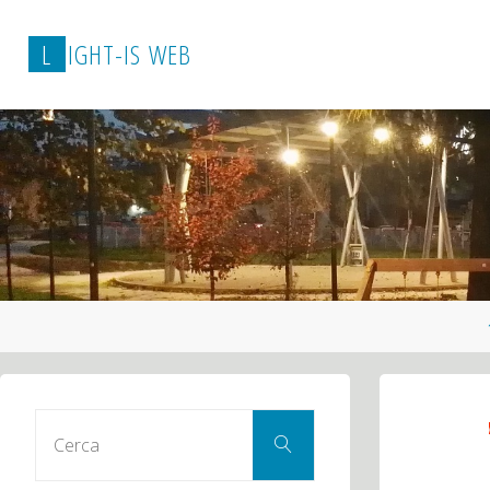
L
I
G
H
T
-
I
S
W
E
B
Cerca
Cerca
per: