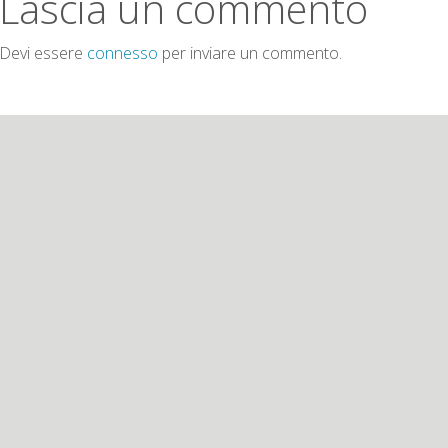
Lascia un commento
Devi essere
connesso
per inviare un commento.