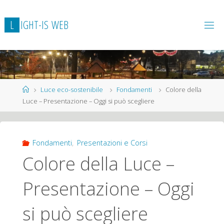
L
I
G
H
T
-
I
S
W
E
B
Home
Luce eco-sostenibile
Fondamenti
Colore della
Luce – Presentazione – Oggi si può scegliere
Fondamenti
,
Presentazioni e Corsi
Colore della Luce –
Presentazione – Oggi
si può scegliere